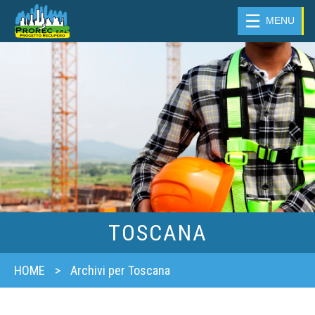
☰
MENU
TOSCANA
HOME
>
Archivi per Toscana