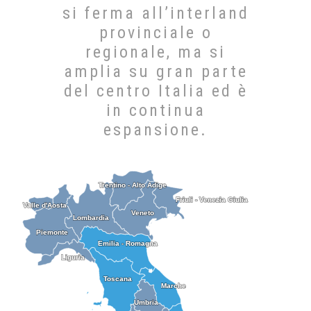
si ferma all’interland
provinciale o
regionale, ma si
amplia su gran parte
del centro Italia ed è
in continua
espansione.
Trentino - Alto Adige
Trentino - Alto Adige
Friuli - Venezia Giulia
Friuli - Venezia Giulia
Valle d'Aosta
Valle d'Aosta
Veneto
Veneto
Lombardia
Lombardia
Piemonte
Piemonte
Emilia - Romagna
Emilia - Romagna
Liguria
Liguria
Toscana
Toscana
Marche
Marche
Umbria
Umbria