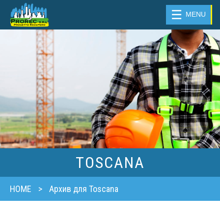
☰
MENU
TOSCANA
HOME
>
Архив для Toscana