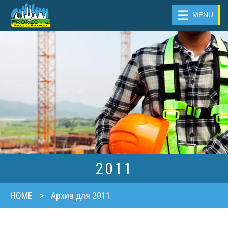
☰
MENU
2011
HOME
>
Архив для 2011