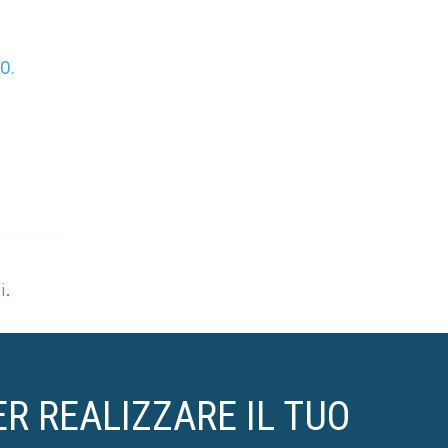
O.
i
.
ER REALIZZARE IL TUO